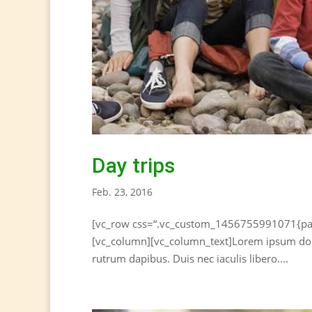
Day trips
Feb. 23, 2016
[vc_row css=“.vc_custom_1456755991071{paddi
[vc_column][vc_column_text]Lorem ipsum dolor 
rutrum dapibus. Duis nec iaculis libero....